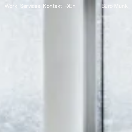
Work
Services
Kontakt
→En
Büro Munk